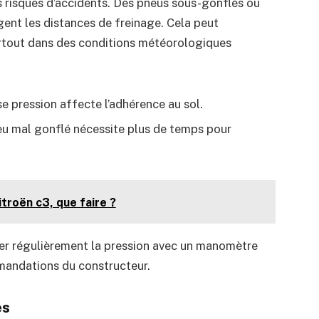
 risques d’accidents. Des pneus sous-gonflés ou
gent les distances de freinage. Cela peut
urtout dans des conditions météorologiques
 pression affecte l’adhérence au sol.
eu mal gonflé nécessite plus de temps pour
troën c3, que faire ?
urer régulièrement la pression avec un manomètre
mmandations du constructeur.
es