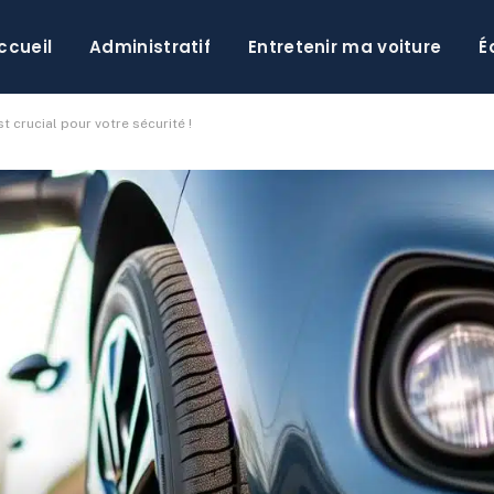
ccueil
Administratif
Entretenir ma voiture
É
 crucial pour votre sécurité !