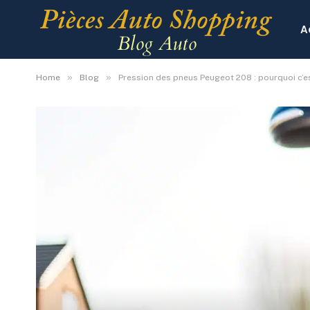
A
»
»
Home
Blog
Pression des pneus Peugeot 208 : pourquoi c’est