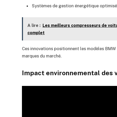
Systèmes de gestion énergétique optimisés
A lire :
Les meilleurs compresseurs de voitu
complet
Ces innovations positionnent les modèles BMW
marques du marché.
Impact environnemental des 