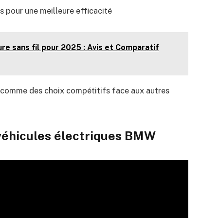
 pour une meilleure efficacité
re sans fil pour 2025 : Avis et Comparatif
 comme des choix compétitifs face aux autres
véhicules électriques BMW