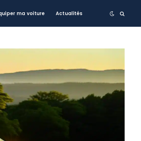
quiper ma voiture
Actualités