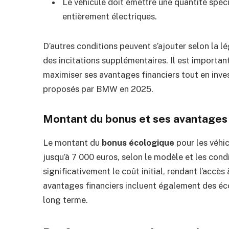
Le véhicule doit émettre une quantité spéc
entièrement électriques.
D’autres conditions peuvent s’ajouter selon la lé
des incitations supplémentaires. Il est important
maximiser ses avantages financiers tout en inv
proposés par BMW en 2025.
Montant du bonus et ses avantages 
Le montant du
bonus écologique
pour les véhi
jusqu’à 7 000 euros, selon le modèle et les condi
significativement le coût initial, rendant l’accès
avantages financiers incluent également des éco
long terme.