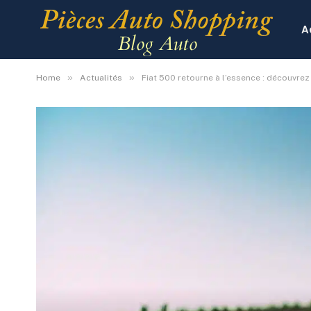
A
»
»
Home
Actualités
Fiat 500 retourne à l’essence : découvrez