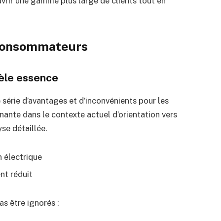
vrir une gamme plus large de clients tout en
s consommateurs
èle essence
e série d’avantages et d’inconvénients pour les
ante dans le contexte actuel d’orientation vers
se détaillée.
n électrique
nt réduit
s être ignorés :