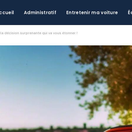
ccueil
Administratif
Entretenir ma voiture
É
 la décision surprenante qui va vous étonner !