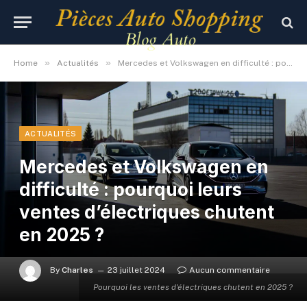
»
»
Home
Actualités
Mercedes et Volkswagen en difficulté : pourquoi leurs ventes d’électriques chutent en 2025 ?
ACTUALITÉS
Mercedes et Volkswagen en
difficulté : pourquoi leurs
ventes d’électriques chutent
en 2025 ?
By
Charles
23 juillet 2024
Aucun commentaire
Pourquoi les ventes d'électriques chutent en 2025 ?