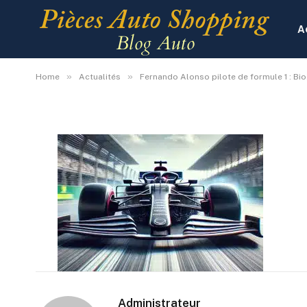
Fernando Alonso pilote
A
By
Administrateur
11 juillet 2024
Aucun comm
»
»
Home
Actualités
Fernando Alonso pilote de formule 1 : Bio
Administrateur