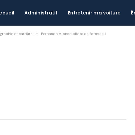
 de formule 1
ccueil
Administratif
Entretenir ma voiture
É
entaire
»
graphie et carrière
Fernando Alonso pilote de formule 1