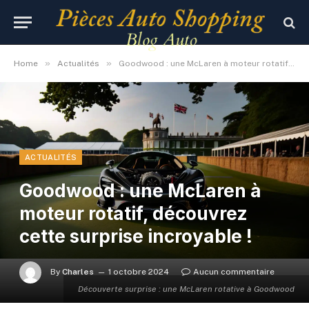
»
»
Home
Actualités
Goodwood : une McLaren à moteur rotatif, découvrez cette surprise incroyable !
ACTUALITÉS
Goodwood : une McLaren à
moteur rotatif, découvrez
cette surprise incroyable !
By
Charles
1 octobre 2024
Aucun commentaire
Découverte surprise : une McLaren rotative à Goodwood