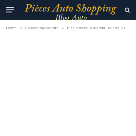
lecteur dvd
By
jimmy
9 août 2018
Aucun commentaire
»
»
Home
Équiper ma voiture
Bien choisir le lecteur DVD pour la voiture