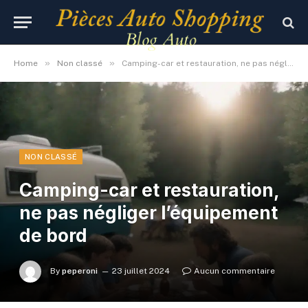
»
»
Home
Non classé
Camping-car et restauration, ne pas négliger l’équipement de bord
NON CLASSÉ
Camping-car et restauration,
ne pas négliger l’équipement
de bord
By
peperoni
23 juillet 2024
Aucun commentaire